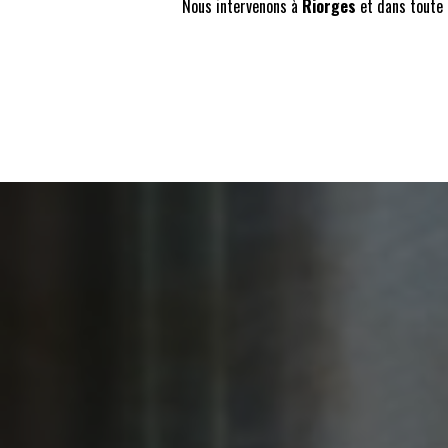
Nous intervenons à
Riorges
et dans toute l