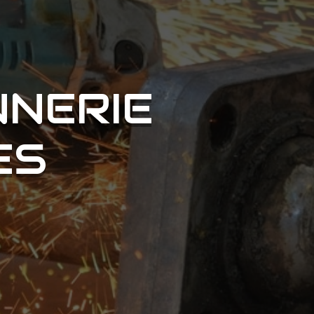
NERIE
ES